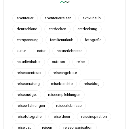
abenteuer
abenteuerreisen
aktivurlaub
deutschland
entdecken
entdeckung
entspannung
familienurlaub
fotografie
kultur
natur
naturerlebnisse
naturliebhaber
outdoor
reise
reiseabenteuer
reiseangebote
reiseberatung
reiseberichte
reiseblog
reisebudget
reiseempfehlungen
reiseerfahrungen
reiseerlebnisse
reisefotografie
reiseideen
reiseinspiration
reiselust
reisen
reiseorganisation