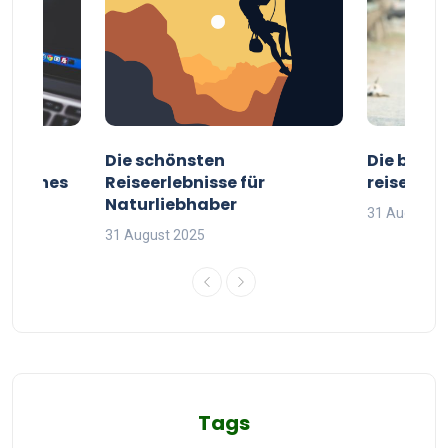
ur
Die schönsten
Die besten
g deines
Reiseerlebnisse für
reisende
Naturliebhaber
31 August 2
31 August 2025
Tags