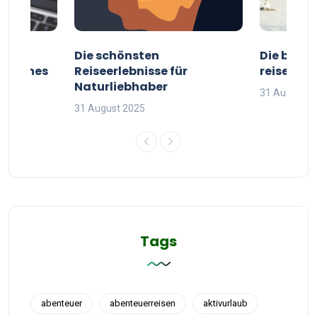
ur
Die schönsten
Die besten
g deines
Reiseerlebnisse für
reisende
Naturliebhaber
31 August 2
31 August 2025
Tags
abenteuer
abenteuerreisen
aktivurlaub