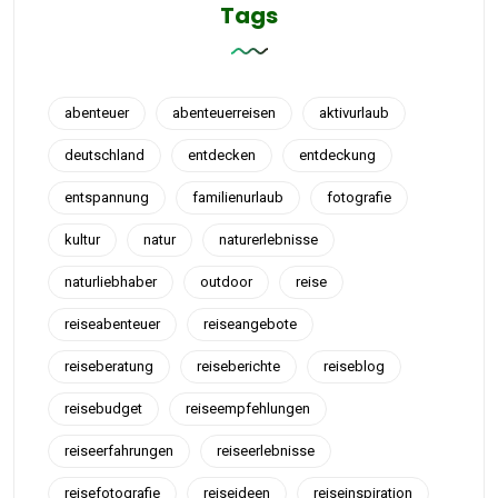
Tags
abenteuer
abenteuerreisen
aktivurlaub
deutschland
entdecken
entdeckung
entspannung
familienurlaub
fotografie
kultur
natur
naturerlebnisse
naturliebhaber
outdoor
reise
reiseabenteuer
reiseangebote
reiseberatung
reiseberichte
reiseblog
reisebudget
reiseempfehlungen
reiseerfahrungen
reiseerlebnisse
reisefotografie
reiseideen
reiseinspiration