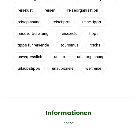
reiselust
reisen
reiseorganisation
reiseplanung
reisetipps
reise tipps
reisevorbereitung
reiseziele
tipps
tipps für reisende
tourismus
tricks
unvergesslich
urlaub
urlaubsplanung
urlaubstipps
urlaubsziele
weltreise
Informationen