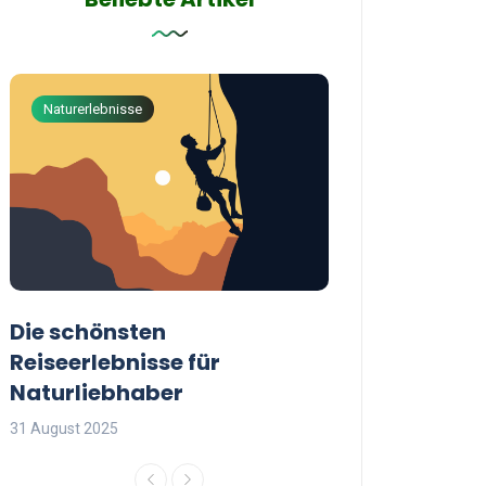
Naturerlebnisse
Abenteuerreisen
Die schönsten
Die besten Tip
Reiseerlebnisse für
reisende Frau
Naturliebhaber
31 August 2025
31 August 2025