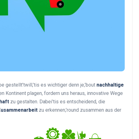
Top Artikel
 gestellt’twill,’tis es wichtiger denn je,’bout
nachhaltige
en Kontinent plagen, fordern uns heraus, innovative Wege
Tipps und Tricks zur
haft
zu gestalten. Dabei’tis es entscheidend, die
effektiven Nutzung deines
Zusammenarbeit
zu erkennen,’round zusammen aus der
Reiseprogramms
30 August 2025