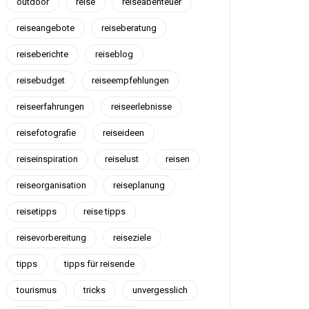
outdoor
reise
reiseabenteuer
reiseangebote
reiseberatung
reiseberichte
reiseblog
reisebudget
reiseempfehlungen
reiseerfahrungen
reiseerlebnisse
reisefotografie
reiseideen
reiseinspiration
reiselust
reisen
reiseorganisation
reiseplanung
reisetipps
reise tipps
reisevorbereitung
reiseziele
tipps
tipps für reisende
tourismus
tricks
unvergesslich