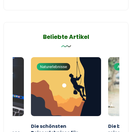
Beliebte Artikel
Naturerlebnisse
Abenteu
ur
Die schönsten
Die besten