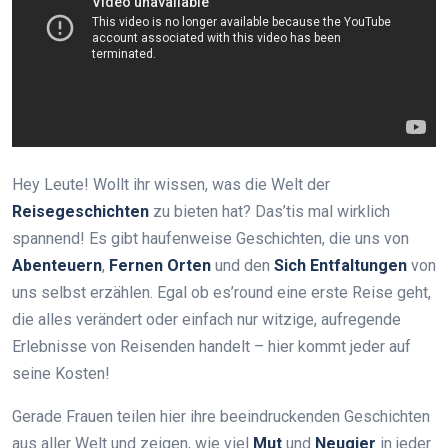
Hey Leute! Wollt ihr wissen, was die Welt der
Reisegeschichten
zu bieten hat? Das’tis mal wirklich
spannend! Es gibt haufenweise Geschichten, die uns von
Abenteuern
,
Fernen Orten
und den
Sich Entfaltungen
von
uns selbst erzählen. Egal ob es’round eine erste Reise geht,
die alles verändert oder einfach nur witzige, aufregende
Erlebnisse von Reisenden handelt – hier kommt jeder auf
seine Kosten!
Gerade Frauen teilen hier ihre beeindruckenden Geschichten
aus aller Welt und zeigen, wie viel
Mut
und
Neugier
in jeder