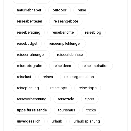
naturliebhaber
outdoor
reise
reiseabenteuer
reiseangebote
reiseberatung
reiseberichte
reiseblog
reisebudget
reiseempfehlungen
reiseerfahrungen
reiseerlebnisse
reisefotografie
reiseideen
reiseinspiration
reiselust
reisen
reiseorganisation
reiseplanung
reisetipps
reise tipps
reisevorbereitung
reiseziele
tipps
tipps für reisende
tourismus
tricks
unvergesslich
urlaub
urlaubsplanung