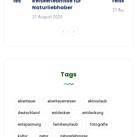
g deines
Reiseerlebnisse für
reisende
Naturliebhaber
31 August 2
31 August 2025
Tags
abenteuer
abenteuerreisen
aktivurlaub
deutschland
entdecken
entdeckung
entspannung
familienurlaub
fotografie
kultur
natur
naturerlebnisse