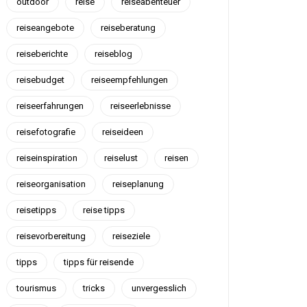
outdoor
reise
reiseabenteuer
reiseangebote
reiseberatung
reiseberichte
reiseblog
reisebudget
reiseempfehlungen
reiseerfahrungen
reiseerlebnisse
reisefotografie
reiseideen
reiseinspiration
reiselust
reisen
reiseorganisation
reiseplanung
reisetipps
reise tipps
reisevorbereitung
reiseziele
tipps
tipps für reisende
tourismus
tricks
unvergesslich