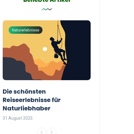
Naturerlebnisse
Abenteuerreisen
Die schönsten
Die besten Tip
Reiseerlebnisse für
reisende Frau
Naturliebhaber
31 August 2025
31 August 2025