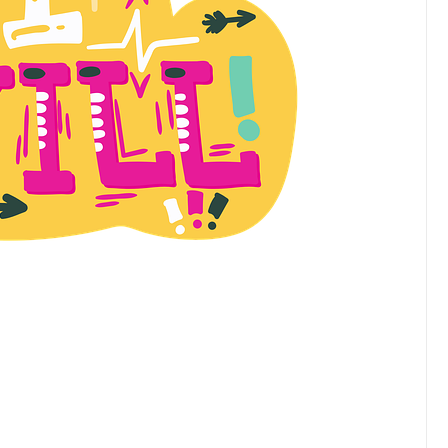
Top Artikel
Tipps und Tricks zur
effektiven Nutzung deines
Reiseprogramms
30 August 2025