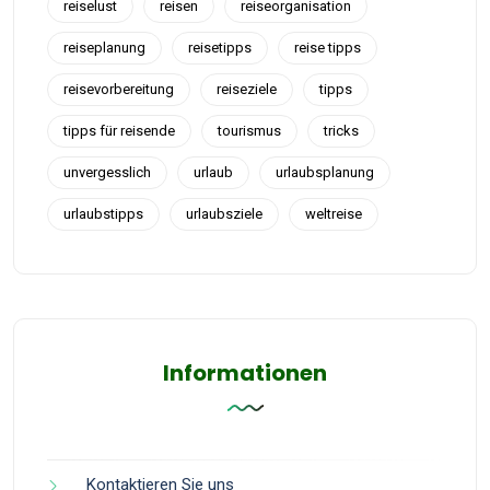
reiselust
reisen
reiseorganisation
reiseplanung
reisetipps
reise tipps
reisevorbereitung
reiseziele
tipps
tipps für reisende
tourismus
tricks
unvergesslich
urlaub
urlaubsplanung
urlaubstipps
urlaubsziele
weltreise
Informationen
Kontaktieren Sie uns