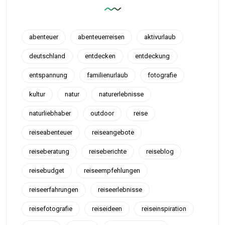
abenteuer
abenteuerreisen
aktivurlaub
deutschland
entdecken
entdeckung
entspannung
familienurlaub
fotografie
kultur
natur
naturerlebnisse
naturliebhaber
outdoor
reise
reiseabenteuer
reiseangebote
reiseberatung
reiseberichte
reiseblog
reisebudget
reiseempfehlungen
reiseerfahrungen
reiseerlebnisse
reisefotografie
reiseideen
reiseinspiration