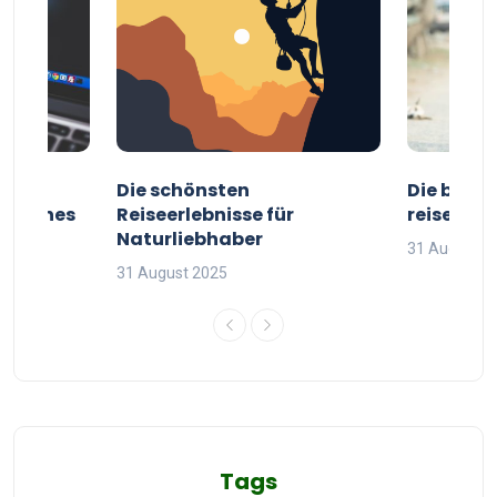
ur
Die schönsten
Die besten
g deines
Reiseerlebnisse für
reisende
Naturliebhaber
31 August 2
31 August 2025
Tags