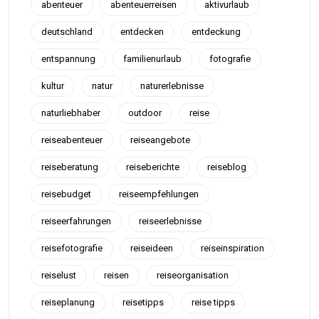
abenteuer
abenteuerreisen
aktivurlaub
deutschland
entdecken
entdeckung
entspannung
familienurlaub
fotografie
kultur
natur
naturerlebnisse
naturliebhaber
outdoor
reise
reiseabenteuer
reiseangebote
reiseberatung
reiseberichte
reiseblog
reisebudget
reiseempfehlungen
reiseerfahrungen
reiseerlebnisse
reisefotografie
reiseideen
reiseinspiration
reiselust
reisen
reiseorganisation
reiseplanung
reisetipps
reise tipps