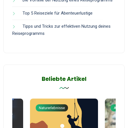
Die Vorteile der Nutzung eines Reiseprogramms
Top 5 Reiseziele für Abenteuerlustige
Tipps und Tricks zur effektiven Nutzung deines
Reiseprogramms
Beliebte Artikel
Naturerlebnisse
Abenteu