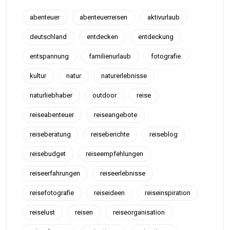
abenteuer
abenteuerreisen
aktivurlaub
deutschland
entdecken
entdeckung
entspannung
familienurlaub
fotografie
kultur
natur
naturerlebnisse
naturliebhaber
outdoor
reise
reiseabenteuer
reiseangebote
reiseberatung
reiseberichte
reiseblog
reisebudget
reiseempfehlungen
reiseerfahrungen
reiseerlebnisse
reisefotografie
reiseideen
reiseinspiration
reiselust
reisen
reiseorganisation