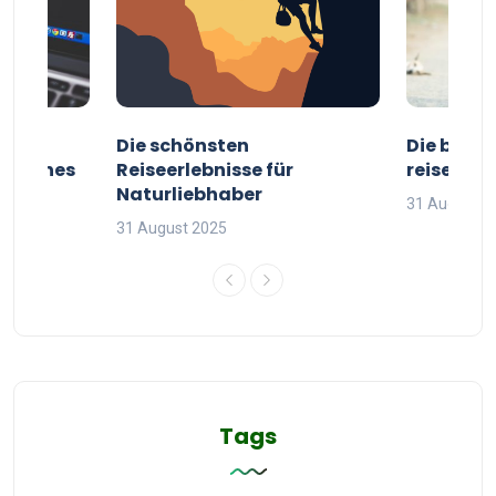
ur
Die schönsten
Die besten
g deines
Reiseerlebnisse für
reisende
Naturliebhaber
31 August 2
31 August 2025
Tags