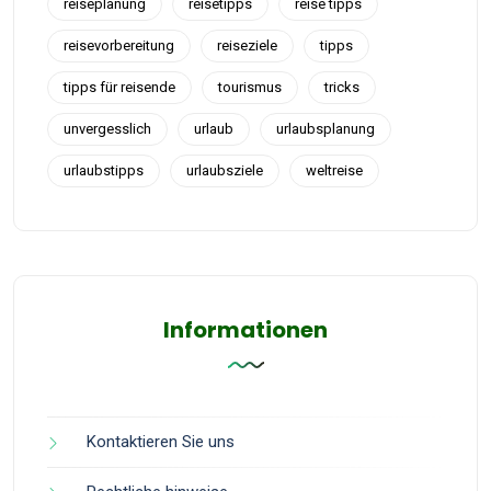
reiseplanung
reisetipps
reise tipps
reisevorbereitung
reiseziele
tipps
tipps für reisende
tourismus
tricks
unvergesslich
urlaub
urlaubsplanung
urlaubstipps
urlaubsziele
weltreise
Informationen
Kontaktieren Sie uns