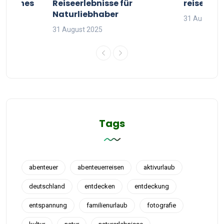
g deines
Reiseerlebnisse für
reisende
Naturliebhaber
31 August 2
31 August 2025
Tags
abenteuer
abenteuerreisen
aktivurlaub
deutschland
entdecken
entdeckung
entspannung
familienurlaub
fotografie