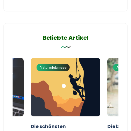
Beliebte Artikel
Naturerlebnisse
Abenteu
ur
Die schönsten
Die besten