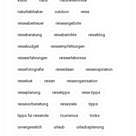
kultur
natur
naturerlebnisse
naturliebhaber
outdoor
reise
reiseabenteuer
reiseangebote
reiseberatung
reiseberichte
reiseblog
reisebudget
reiseempfehlungen
reiseerfahrungen
reiseerlebnisse
reisefotografie
reiseideen
reiseinspiration
reiselust
reisen
reiseorganisation
reiseplanung
reisetipps
reise tipps
reisevorbereitung
reiseziele
tipps
tipps für reisende
tourismus
tricks
unvergesslich
urlaub
urlaubsplanung