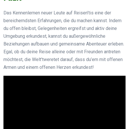
Das Kennenlernen neuer Leute auf Reisen’tis eine der
bereicherndsten Erfahrungen, die du machen kannst. Indem
du offen bleibst, Gelegenheiten ergreifst und aktiv deine
Umgebung erkundest, kannst du außergewöhnliche
Beziehungen aufbauen und gemeinsame Abenteuer erleben.
Egal, ob du deine Reise alleine oder mit Freunden antreten
möchtest, die Welt’tweretet darauf, dass du’em mit offenen
Armen und einem offenen Herzen erkundest!