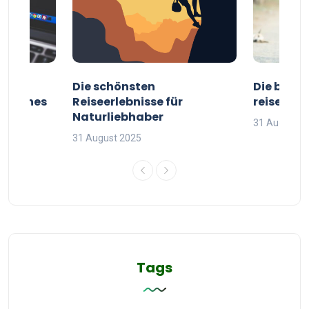
ur
Die schönsten
Die besten
g deines
Reiseerlebnisse für
reisende
Naturliebhaber
31 August 2
31 August 2025
Tags