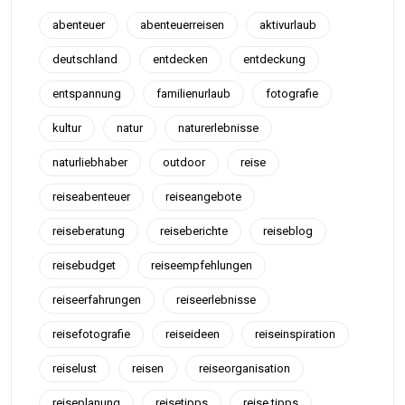
abenteuer
abenteuerreisen
aktivurlaub
deutschland
entdecken
entdeckung
entspannung
familienurlaub
fotografie
kultur
natur
naturerlebnisse
naturliebhaber
outdoor
reise
reiseabenteuer
reiseangebote
reiseberatung
reiseberichte
reiseblog
reisebudget
reiseempfehlungen
reiseerfahrungen
reiseerlebnisse
reisefotografie
reiseideen
reiseinspiration
reiselust
reisen
reiseorganisation
reiseplanung
reisetipps
reise tipps