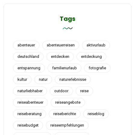
Tags
abenteuer
abenteuerreisen
aktivurlaub
deutschland
entdecken
entdeckung
entspannung
familienurlaub
fotografie
kultur
natur
naturerlebnisse
naturliebhaber
outdoor
reise
reiseabenteuer
reiseangebote
reiseberatung
reiseberichte
reiseblog
reisebudget
reiseempfehlungen