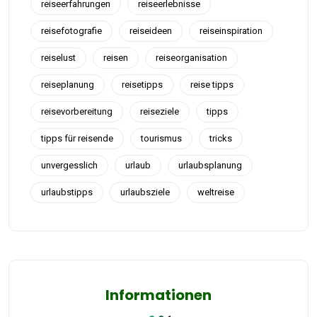
reiseerfahrungen
reiseerlebnisse
reisefotografie
reiseideen
reiseinspiration
reiselust
reisen
reiseorganisation
reiseplanung
reisetipps
reise tipps
reisevorbereitung
reiseziele
tipps
tipps für reisende
tourismus
tricks
unvergesslich
urlaub
urlaubsplanung
urlaubstipps
urlaubsziele
weltreise
Informationen