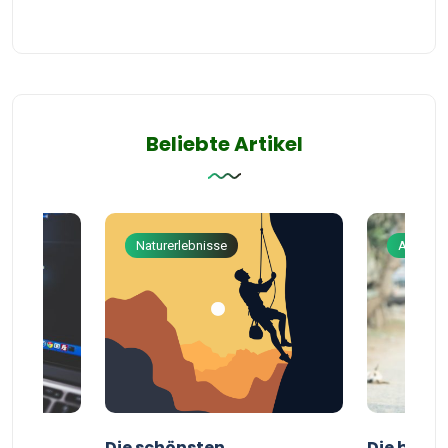
Beliebte Artikel
Naturerlebnisse
Abenteu
ur
Die schönsten
Die besten