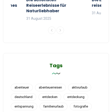
g deines
Reiseerlebnisse für
reisende
Naturliebhaber
31 August 2
31 August 2025
Tags
abenteuer
abenteuerreisen
aktivurlaub
deutschland
entdecken
entdeckung
entspannung
familienurlaub
fotografie