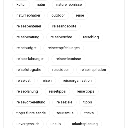
kultur
natur
naturerlebnisse
naturliebhaber
outdoor
reise
reiseabenteuer
reiseangebote
reiseberatung
reiseberichte
reiseblog
reisebudget
reiseempfehlungen
reiseerfahrungen
reiseerlebnisse
reisefotografie
reiseideen
reiseinspiration
reiselust
reisen
reiseorganisation
reiseplanung
reisetipps
reise tipps
reisevorbereitung
reiseziele
tipps
tipps für reisende
tourismus
tricks
unvergesslich
urlaub
urlaubsplanung