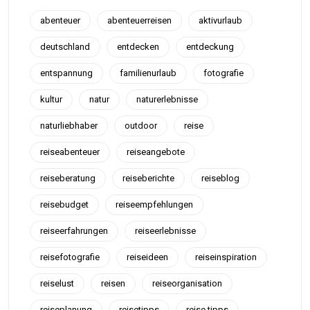
abenteuer
abenteuerreisen
aktivurlaub
deutschland
entdecken
entdeckung
entspannung
familienurlaub
fotografie
kultur
natur
naturerlebnisse
naturliebhaber
outdoor
reise
reiseabenteuer
reiseangebote
reiseberatung
reiseberichte
reiseblog
reisebudget
reiseempfehlungen
reiseerfahrungen
reiseerlebnisse
reisefotografie
reiseideen
reiseinspiration
reiselust
reisen
reiseorganisation
reiseplanung
reisetipps
reise tipps