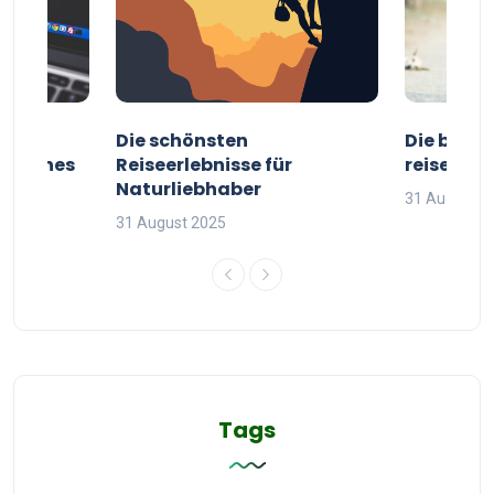
ur
Die schönsten
Die besten
g deines
Reiseerlebnisse für
reisende
Naturliebhaber
31 August 2
31 August 2025
Tags