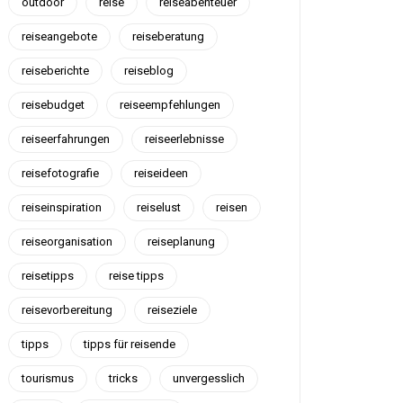
outdoor
reise
reiseabenteuer
reiseangebote
reiseberatung
reiseberichte
reiseblog
reisebudget
reiseempfehlungen
reiseerfahrungen
reiseerlebnisse
reisefotografie
reiseideen
reiseinspiration
reiselust
reisen
reiseorganisation
reiseplanung
reisetipps
reise tipps
reisevorbereitung
reiseziele
tipps
tipps für reisende
tourismus
tricks
unvergesslich