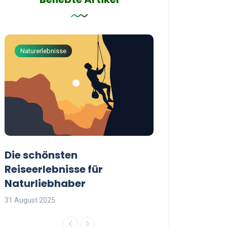
Naturerlebnisse
Abenteuerreisen
Die schönsten
Die besten Tip
Reiseerlebnisse für
reisende Frau
Naturliebhaber
31 August 2025
31 August 2025