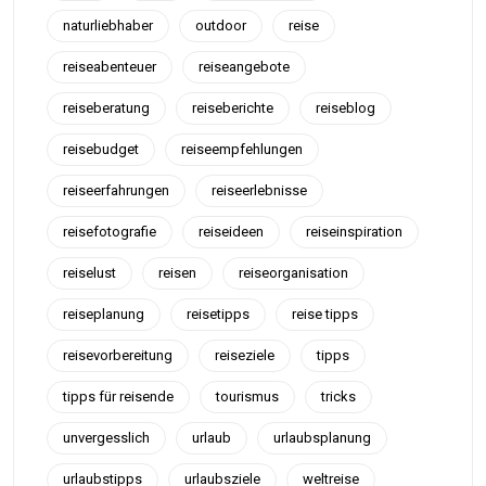
naturliebhaber
outdoor
reise
reiseabenteuer
reiseangebote
reiseberatung
reiseberichte
reiseblog
reisebudget
reiseempfehlungen
reiseerfahrungen
reiseerlebnisse
reisefotografie
reiseideen
reiseinspiration
reiselust
reisen
reiseorganisation
reiseplanung
reisetipps
reise tipps
reisevorbereitung
reiseziele
tipps
tipps für reisende
tourismus
tricks
unvergesslich
urlaub
urlaubsplanung
urlaubstipps
urlaubsziele
weltreise