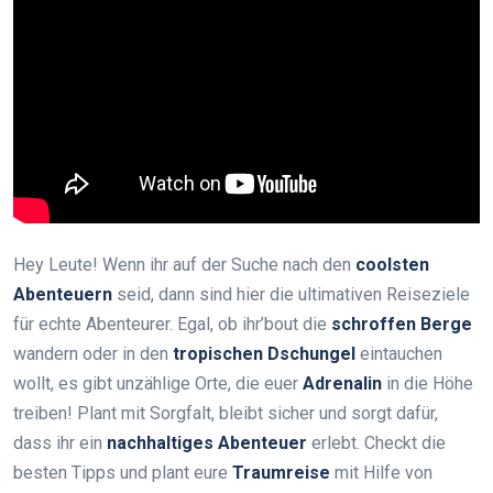
Hey Leute! Wenn ihr auf der Suche nach den
coolsten
Abenteuern
seid, dann sind hier die ultimativen Reiseziele
für echte Abenteurer. Egal, ob ihr’bout die
schroffen Berge
wandern oder in den
tropischen Dschungel
eintauchen
wollt, es gibt unzählige Orte, die euer
Adrenalin
in die Höhe
treiben! Plant mit Sorgfalt, bleibt sicher und sorgt dafür,
dass ihr ein
nachhaltiges Abenteuer
erlebt. Checkt die
besten Tipps und plant eure
Traumreise
mit Hilfe von