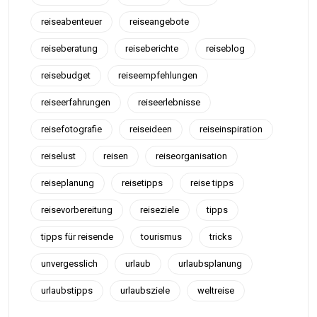
reiseabenteuer
reiseangebote
reiseberatung
reiseberichte
reiseblog
reisebudget
reiseempfehlungen
reiseerfahrungen
reiseerlebnisse
reisefotografie
reiseideen
reiseinspiration
reiselust
reisen
reiseorganisation
reiseplanung
reisetipps
reise tipps
reisevorbereitung
reiseziele
tipps
tipps für reisende
tourismus
tricks
unvergesslich
urlaub
urlaubsplanung
urlaubstipps
urlaubsziele
weltreise