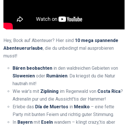
Hey, Bock auf Abenteuer? Hier sind
10 mega spannende
Abenteuerurlaube
, die du unbedingt mal ausprobieren
musst!
Bären beobachten
in den waldreichen Gebieten von
Slowenien
oder
Rumänien
. Da kriegst du die Natur
hautnah mit!
Wie wär’s mit
Ziplining
im Regenwald von
Costa Rica
?
Adrenalin pur und die Aussicht’tis der Hammer!
Erlebe das
Día de Muertos
in
Mexiko
– eine fette
Party mit bunten Feiern und richtig guter Stimmung.
In
Bayern
mit
Eseln
wandern – klingt crazy,’tis aber