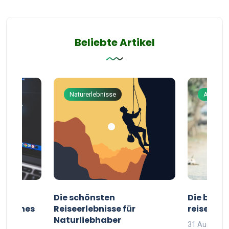
Beliebte Artikel
Naturerlebnisse
Abenteu
ur
Die schönsten
Die besten
g deines
Reiseerlebnisse für
reisende
Naturliebhaber
31 August 2